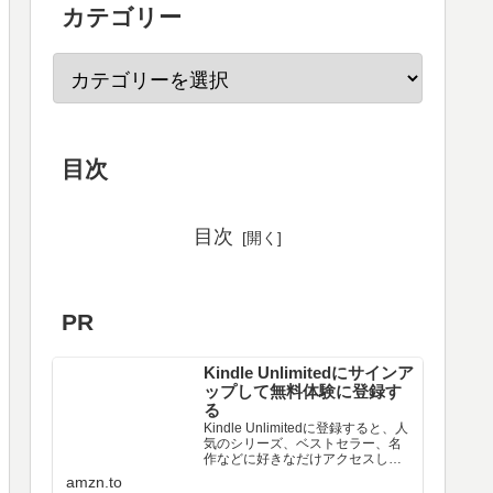
カテゴリー
目次
目次
PR
Kindle Unlimitedにサインア
ップして無料体験に登録す
る
Kindle Unlimitedに登録すると、人
気のシリーズ、ベストセラー、名
作などに好きなだけアクセスし
て、シームレスなデジタル読書体
amzn.to
験を実現できます。