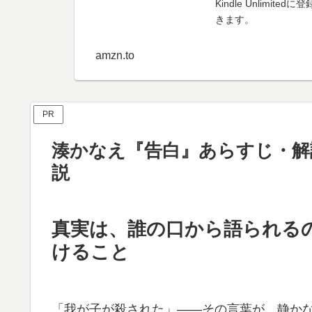
Kindle Unli
きます。
amzn.to
PR
湊かなえ『告白』あらすじ・解
説
真実は、誰の口から語られる
けること
「我が子が殺された」——その言葉が、静か