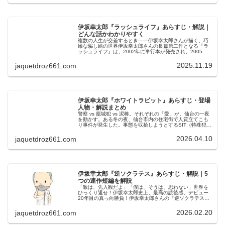
伊坂幸太郎『ラッシュライフ』あらすじ・解説｜
どんな話かわかりやすく
複数の人生が交差するとき——伊坂幸太郎さんが描く、巧
緻な騙し絵の世界伊坂幸太郎さんの長篇第二作となる『ラ
ッシュライフ』は、2002年に単行本が発売され、2005年
に新潮文庫から文庫版が刊行された作品です。泥棒、青
年、女性カウンセラー、失業者…
2025.11.19
jaquetdroz661.com
伊坂幸太郎『ホワイトラビット』あらすじ・登場
人物・解説まとめ
警察 vs 籠城犯 vs 泥棒。それぞれの「愛」が、仙台の一夜
を動かす。ある冬の夜、仙台市内の住宅街で人質立てこも
り事件が発生した。事態を収拾しようとするSIT（特殊犯罪
捜査班）。妻を人質に取られ、銃を手に民家へ踏み込んだ
誘拐グループの一員…
2026.04.10
jaquetdroz661.com
伊坂幸太郎『逆ソクラテス』あらすじ・解説｜5
つの連作短編を解説
「敵は、先入観だよ」「僕は、そうは、思わない」世界を
ひっくり返せ！伊坂幸太郎史上、最高の読後感。デビュー
20年目の真っ向勝負！伊坂幸太郎さんの『逆ソクラテス』
は、全5編すべての主人公が小学生という、初の試みの短編
集です。2021年本屋大賞ノ…
2026.02.20
jaquetdroz661.com