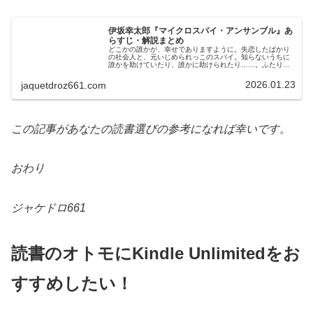
伊坂幸太郎『マイクロスパイ・アンサンブル』あ
らすじ・解説まとめ
どこかの誰かが、幸せでありますように。失恋したばかり
の社会人と、元いじめられっこのスパイ。知らないうちに
誰かを助けていたり、誰かに助けられたり……。ふたりの
仕事が交錯する現代版おとぎ話。伊坂幸太郎さんの『マイ
クロスパイ・アンサンブル』は、優…
2026.01.23
jaquetdroz661.com
この記事があなたの読書選びの参考になれば幸いです。
おわり
ジャケドロ661
読書のオトモにKindle Unlimitedをお
すすめしたい！