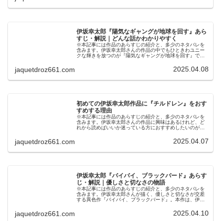
伊坂幸太郎『陽気なギャングが地球を回す』あら
すじ・解説｜どんな話かわかりやすく
※本記事には作品のあらすじの紹介と、多少のネタバレを
含みます。伊坂幸太郎さんの作品の中でもひときわユニー
クな輝きを放つのが『陽気なギャングが地球を回す』で
す。この作品は、軽快な会話、ユニークなキャラクター、
そして“伊坂ワールド”全開のストー…
2025.04.08
jaquetdroz661.com
初めての伊坂幸太郎作品に『チルドレン』をおす
すめする理由
※本記事には作品のあらすじの紹介と、多少のネタバレを
含みます。伊坂幸太郎さんの作品に興味はあるけれど、ど
れから読めばいいか迷っている方におすすめしたいのが
『チルドレン』です。この作品は、2004年5月に講談社か
ら刊行され、2007年5月に講…
2025.04.07
jaquetdroz661.com
伊坂幸太郎『バイバイ、ブラックバード』あらす
じ・解説｜優しさと切なさの物語
※本記事には作品のあらすじの紹介と、多少のネタバレを
含みます。伊坂幸太郎さんが描く、優しさと切なさが交差
する異色作『バイバイ、ブラックバード』。本作は、伊坂
作品にしては珍しい恋愛要素が強く、しかしその裏にある
深いテーマと、人間の温かさを感じ…
2025.04.10
jaquetdroz661.com