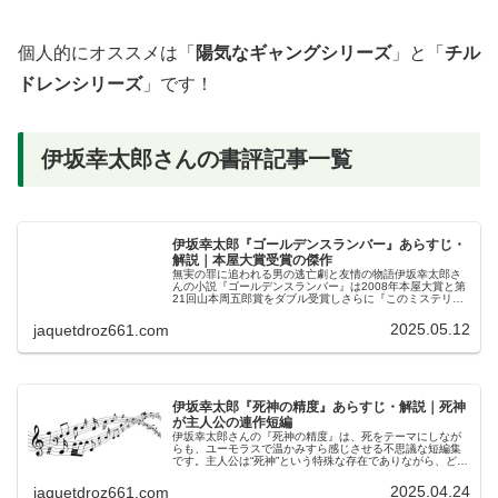
個人的にオススメは「
陽気なギャングシリーズ
」と「
チル
ドレンシリーズ
」です！
伊坂幸太郎さんの書評記事一覧
伊坂幸太郎『ゴールデンスランバー』あらすじ・
解説｜本屋大賞受賞の傑作
無実の罪に追われる男の逃亡劇と友情の物語伊坂幸太郎さ
んの小説『ゴールデンスランバー』は2008年本屋大賞と第
21回山本周五郎賞をダブル受賞しさらに『このミステリー
がすごい!』2009年版で国内編第1位に輝いたまさに三冠を
達成した傑作サスペン…
2025.05.12
jaquetdroz661.com
伊坂幸太郎『死神の精度』あらすじ・解説｜死神
が主人公の連作短編
伊坂幸太郎さんの『死神の精度』は、死をテーマにしなが
らも、ユーモラスで温かみすら感じさせる不思議な短編集
です。主人公は“死神”という特殊な存在でありながら、どこ
か人間臭く、ユニークな価値観を持ったキャラクター。そ
んな彼が「死の可否」を判断す…
2025.04.24
jaquetdroz661.com