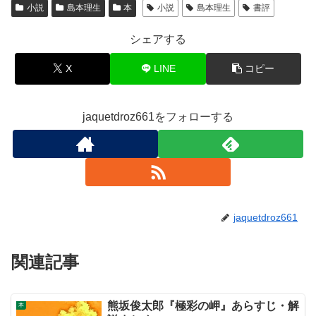
小説
島本理生
本
小説
島本理生
書評
シェアする
X
LINE
コピー
jaquetdroz661をフォローする
jaquetdroz661
関連記事
熊坂俊太郎『極彩の岬』あらすじ・解
本