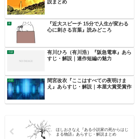
説まとめ
『近大スピーチ 15分で人生が変わる
本
心に刺さる言葉』読みどころ
有川ひろ（有川浩）『阪急電車』あら
小説
すじ・解説｜連作短編の魅力
間宮改衣『ここはすべての夜明けま
小説
え』あらすじ・解説｜本屋大賞受賞作
ほしおさなえ『ある小説家の死からはじ
まる物語』あらすじ・解説まとめ