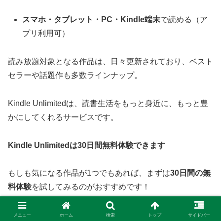
スマホ・タブレット・PC・Kindle端末
で読める（ア
プリ利用可）
読み放題対象となる作品は、日々更新されており、ベスト
セラーや話題作も多数ラインナップ。
Kindle Unlimitedは、読書生活をもっと身近に、もっと豊
かにしてくれるサービスです。
Kindle Unlimitedは30日間無料体験できます
もしも気になる作品が1つでもあれば、まずは
30日間の無
料体験
を試してみるのがおすすめです！
スマホやタブレットが手元にあれば、すぐに読書の時間が
始められますよ！
メニュー
ホーム
検索
トップ
サイドバー