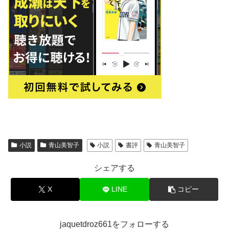
小説
青山美智子
小説
書評
青山美智子
シェアする
X
LINE
コピー
jaquetdroz661をフォローする