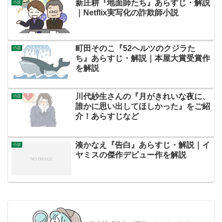
新庄耕『地面師たち』あらすじ・解説
小説
｜Netflix実写化の詐欺師小説
町田そのこ『52ヘルツのクジラた
小説
ち』あらすじ・解説｜本屋大賞受賞作
を解説
川代紗生さんの『月がきれいな夜に、
小説
誰かに思い出してほしかった』をご紹
介！あらすじなど
湊かなえ『告白』あらすじ・解説｜イ
小説
ヤミスの傑作デビュー作を解説