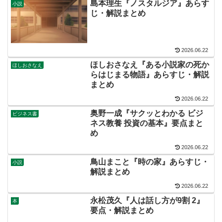
島本理生『ノスタルジア』あらす
小説
じ・解説まとめ
2026.06.22
ほしおさなえ『ある小説家の死か
ほしおさなえ
らはじまる物語』あらすじ・解説
まとめ
2026.06.22
奥野一成『サクッとわかる ビジ
ビジネス書
ネス教養 投資の基本』要点まと
め
2026.06.22
鳥山まこと『時の家』あらすじ・
小説
解説まとめ
2026.06.22
永松茂久『人は話し方が9割 2』
本
要点・解説まとめ