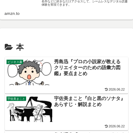
名作などに好きなだけアクセスして、シームレスなデジタル読書
体験を実現できます。
amzn.to
本
秀島迅『プロの小説家が教える
ビジネス書
クリエイターのための語彙力図
鑑』要点まとめ
2026.06.22
宇佐美まこと『白と黒のソナタ』
宇佐美まこと
あらすじ・解説まとめ
2026.06.22