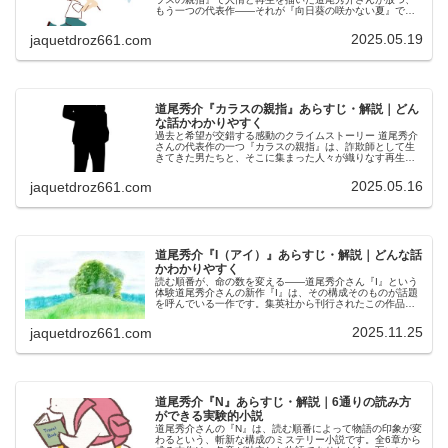
もう一つの代表作――それが『向日葵の咲かない夏』で
す。小学生の“ぼく”が見た同級生の首つり死体は忽然と消
え、代わりに現れたのは「生ま…
2025.05.19
jaquetdroz661.com
道尾秀介『カラスの親指』あらすじ・解説｜どん
な話かわかりやすく
過去と希望が交錯する感動のクライムストーリー 道尾秀介
さんの代表作の一つ『カラスの親指』は、詐欺師として生
きてきた男たちと、そこに集まった人々が織りなす再生と
希望の物語です。犯罪小説でありながら人情とユーモアが
溶け合い、ラストには驚きと感動…
2025.05.16
jaquetdroz661.com
道尾秀介『I（アイ）』あらすじ・解説｜どんな話
かわかりやすく
読む順番が、命の数を変える——道尾秀介さん『I』という
体験道尾秀介さんの新作『I』は、その構成そのものが話題
を呼んでいる一作です。集英社から刊行されたこの作品
は、「ゲオスミン」と「ペトリコール」という2つの章から
成り立っています。ただし、通…
2025.11.25
jaquetdroz661.com
道尾秀介『N』あらすじ・解説｜6通りの読み方
ができる実験的小説
道尾秀介さんの『N』は、読む順番によって物語の印象が変
わるという、斬新な構成のミステリー小説です。​全6章から