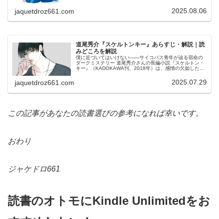
ラマです。ミステリー作家とし…
2025.08.06
jaquetdroz661.com
道尾秀介『スケルトンキー』あらすじ・解説｜読
みどころを解説
僕に近づいてはいけない――サイコパス青年が辿る宿命の
ダークミステリー 道尾秀介さんの長編小説『スケルトン・
キー』（KADOKAWA刊、2018年）は、感情の欠如した主
人公の視点から描かれる異色のサスペンス作品です。直木
賞作家である道尾さんが…
2025.07.29
jaquetdroz661.com
この記事があなたの読書選びの参考になれば幸いです。
おわり
ジャケドロ661
読書のオトモにKindle Unlimitedをお