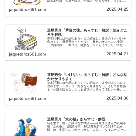
成る本作は、各章が独立した物語でありながら、互いに密
接に関連しています。​読者は自らの選択で章の順番を決め
ることで、720通りの異…
2025.04.25
jaquetdroz661.com
道尾秀介『片目の猿』あらすじ・解説｜読みどこ
ろを解説
※本記事には作品のあらすじの紹介と、多少のネタバレを
含みます。道尾秀介さんが描く、異色のサスペンス小説
『片目の猿』。本作は、軽妙なテンポとミステリアスな展
開が織りなす“知的エンタメ”ともいえる作品です。盗聴を生
業とする男が、産業スパイの調査…
2025.04.21
jaquetdroz661.com
道尾秀介『いけない』あらすじ・解説｜どんな話
かわかりやすく
※本記事には作品のあらすじの紹介と、多少のネタバレを
含みます。ミステリー好きなら見逃せない、そして普段あ
まり小説を読まない人にもぜひ手に取ってほしい一冊。道
尾秀介さんの『いけない』（文藝春秋）は、読み進めるた
びに「えっ、そういうこと？」と驚…
2025.04.30
jaquetdroz661.com
道尾秀介『水の柩』あらすじ・解説
時を繋ぐ「嘘」が織りなす物語――道尾秀介さんの長編小
説『水の柩』（講談社刊、2012年単行本／2014年文庫
版）は、中学生の少年と少女を主人公に、タイムカプセル
と水没した村の秘密を軸に展開される心に染み入る人間ド