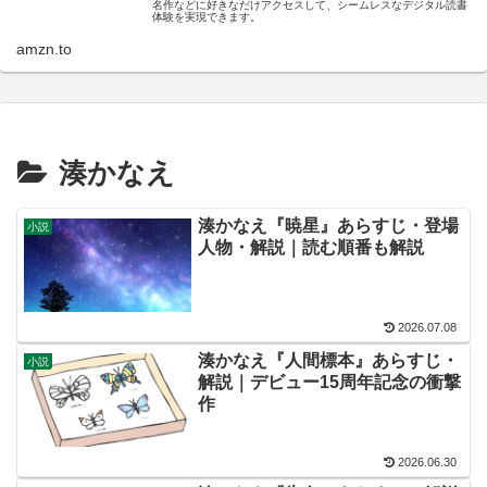
名作などに好きなだけアクセスして、シームレスなデジタル読書
体験を実現できます。
amzn.to
湊かなえ
湊かなえ『暁星』あらすじ・登場
小説
人物・解説｜読む順番も解説
2026.07.08
湊かなえ『人間標本』あらすじ・
小説
解説｜デビュー15周年記念の衝撃
作
2026.06.30