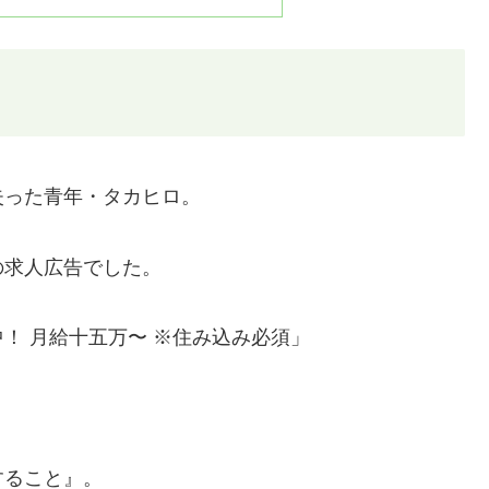
失った青年・タカヒロ。
の求人広告でした。
！ 月給十五万〜 ※住み込み必須」
。
すること』。