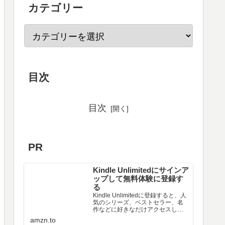
カテゴリー
目次
目次
PR
Kindle Unlimitedにサインア
ップして無料体験に登録す
る
Kindle Unlimitedに登録すると、人
気のシリーズ、ベストセラー、名
作などに好きなだけアクセスし
て、シームレスなデジタル読書体
amzn.to
験を実現できます。