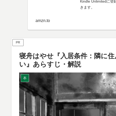
Kindle Unli
きます。
amzn.to
PR
寝舟はやせ『入居条件：隣に住
い』あらすじ・解説
本