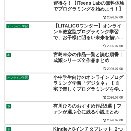
習得を！【ITeens Labの無料体験
でプログラミングを始めよう！】
2026.07.08
【LITALICOワンダー】オンライ
オンライン学習
ン＆教室型プログラミング学習
で、お子様に明るい未来を描いて
もらおう！
2026.07.08
宮島未奈の作品一覧と読む順番｜
本
成瀬シリーズ全作品まとめ
2026.07.08
小中学生向けのオンラインプログ
オンライン学習
ラミング学習「デジタネ」【 自
宅で楽しくプログラミングを学ぼ
う！】
2026.07.08
有川ひろのおすすめ作品5選｜フ
本
ァンが選ぶ心に残る小説まとめ
2026.07.08
Kindleと8インチタブレット ２つ
本