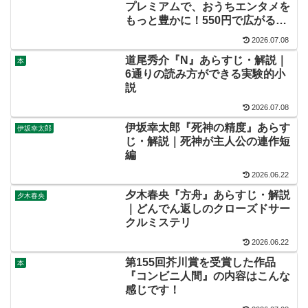
プレミアムで、おうちエンタメを
もっと豊かに！550円で広がる世
界を体験しよう
2026.07.08
道尾秀介『N』あらすじ・解説｜
本
6通りの読み方ができる実験的小
説
2026.07.08
伊坂幸太郎『死神の精度』あらす
伊坂幸太郎
じ・解説｜死神が主人公の連作短
編
2026.06.22
夕木春央『方舟』あらすじ・解説
夕木春央
｜どんでん返しのクローズドサー
クルミステリ
2026.06.22
第155回芥川賞を受賞した作品
本
『コンビニ人間』の内容はこんな
感じです！