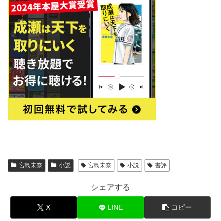
宮島未奈
小説
宮島未奈
小説
書評
シェアする
X
LINE
コピー