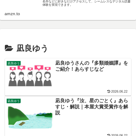
名作などに好きなだけアクセスして、シームレスなデジタル読書
体験を実現できます。
amzn.to
凪良ゆう
凪良ゆうさんの『多類婚姻譚』を
凪良ゆう
ご紹介！あらすじなど
2026.06.22
凪良ゆう『汝、星のごとく』あら
凪良ゆう
すじ・解説｜本屋大賞受賞作を解
説
2026.06.22