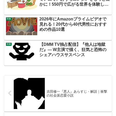
かに！550円で広がる世界を体験しよ
う
2026年にAmazonプライムビデオで
映像
見れる！20代から40代男性におすす
めの作品10選
【DMM TV独占配信】『他人は地獄
映像
だ』— W主演で描く、狂気と恐怖の
シェアハウスサスペンス
吉田修一『悪人』あらすじ・解説｜衝撃
の社会派恋愛小説