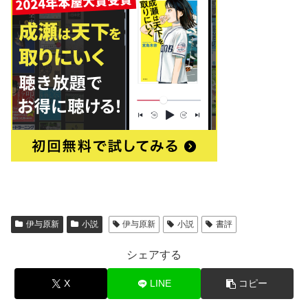
伊与原新
小説
伊与原新
小説
書評
シェアする
X
LINE
コピー