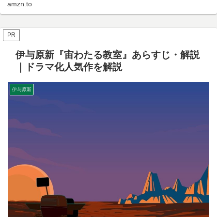
amzn.to
PR
伊与原新『宙わたる教室』あらすじ・解説
｜ドラマ化人気作を解説
伊与原新