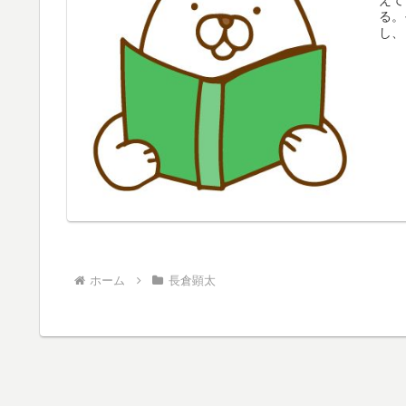
る。
し、
ホーム
長倉顕太