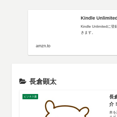
Kindle Unl
Kindle Unli
きます。
amzn.to
長倉顕太
長
ビジネス書
介
本を
えて