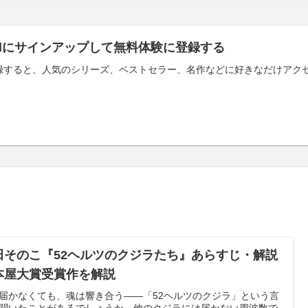
imitedにサインアップして無料体験に登録する
mitedに登録すると、人気のシリーズ、ベストセラー、名作などに好きなだ
田そのこ『52ヘルツのクジラたち』あらすじ・解説
本屋大賞受賞作を解説
届かなくても、魂は響き合う——「52ヘルツのクジラ」という言
聞いたことがあるでしょうか。他のクジラには届かない周波数で