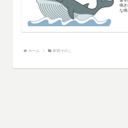
鳴き
な鳴
ホーム
町田そのこ