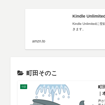
Kindle Unl
Kindle Unli
きます。
amzn.to
町田そのこ
町
小説
｜
声が
葉を