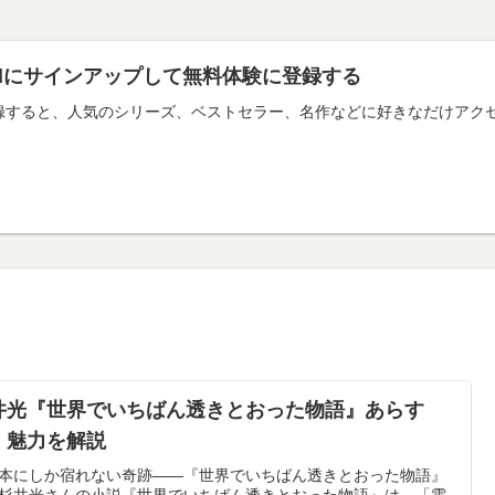
imitedにサインアップして無料体験に登録する
mitedに登録すると、人気のシリーズ、ベストセラー、名作などに好きなだ
井光『世界でいちばん透きとおった物語』あらす
・魅力を解説
本にしか宿れない奇跡——『世界でいちばん透きとおった物語』
杉井光さんの小説『世界でいちばん透きとおった物語』は、「電