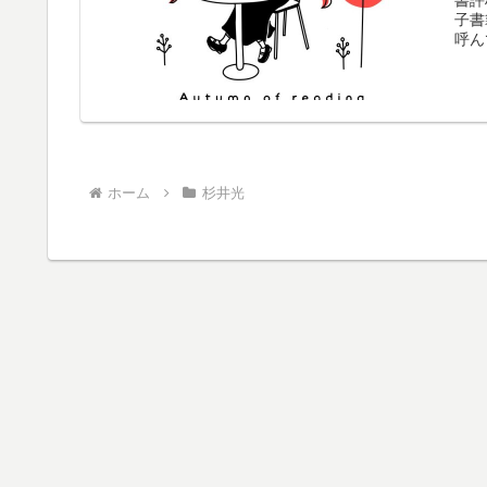
子書
呼ん
ホーム
杉井光