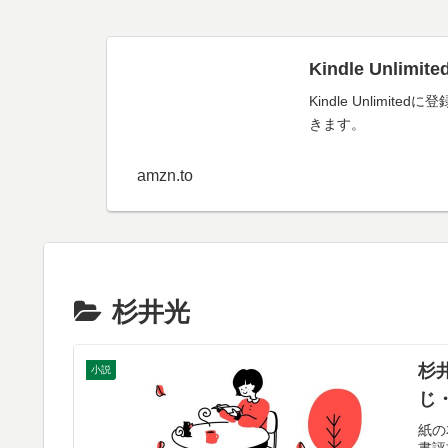
Kindle Unl
Kindle Unli
きます。
amzn.to
杉井光
杉
小説
じ
紙の
書評