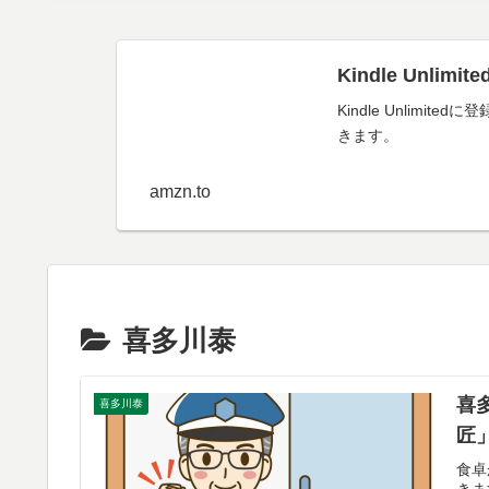
Kindle Unl
Kindle Unli
きます。
amzn.to
喜多川泰
喜
喜多川泰
匠
食卓
きま