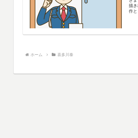
描き
作と
ホーム
喜多川泰